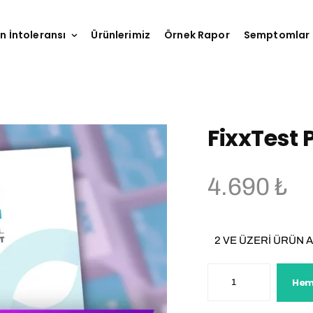
n İntoleransı
Ürünlerimiz
Örnek Rapor
Semptomlar
FixxTest
4.690
₺
2 VE ÜZERİ ÜRÜN 
FixxTest
Hem
Premium
adet