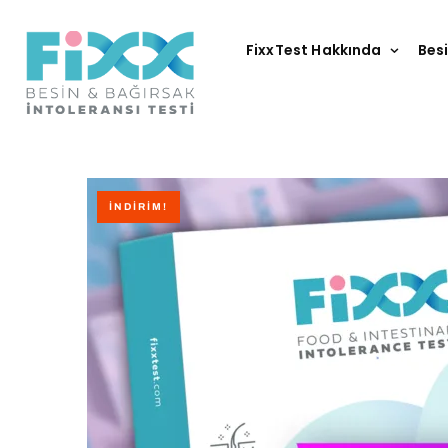
Skip
to
FixxTest Hakkında
Besi
content
İNDIRIM!