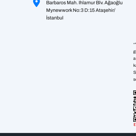
Barbaros Mah. Ihlamur Blv. Ağaoğlu
Mynewwork No:3 D:15 Ataşehir/
İstanbul
“
g
a
k
S
s