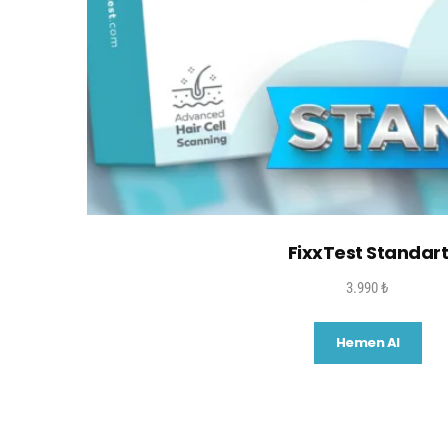
FixxTest Standar
3.990
₺
Hemen Al