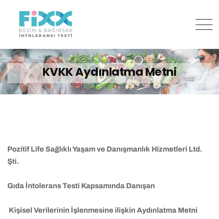
Skip
to
content
KVKK Aydınlatma Metni
Pozitif Life Sağlıklı Yaşam ve Danışmanlık Hizmetleri Ltd.
Şti.
Gıda İntolerans Testi Kapsamında Danışan
Kişisel Verilerinin İşlenmesine ilişkin
Aydınlatma Metni