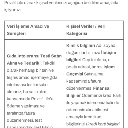
Pozitif Life olarak kişisel verilerinizi aşağıda belirtilen amaçlarla
işliyoruz:
Veri İşleme Amacı ve
Kişisel Veriler / Veri
Süreçleri
Kategorisi
Kimlik bilgileri
Ad, soyadı,
doğum tarihi, imza
İletişim
Gıda İntoleransı Testi Satın
bilgileri
Cep telefonu, e-
Alımı ve Tedariki
: Takdiri
posta adresi, adres
İşlem
olarak herhangi bir tanı ve
Geçmişi
Satın alma
teşhis amacı içermeye gıda
kapsamında fatura
intoleransı testini satın
düzenlenmesi
Finansal
almanız, bu satın alım
Bilgiler
Ödemenizi kredi kartı
kapsamında Pozitif Life’a
ile yapmak istemeniz halinde
ödeme yapılması ve
ödemenin alınabilmesi
tarafınıza fatura
amacıyla kredi kartı
düzenlenmesi, test
bilgilerinizi (
kredi kartı bilgileri
kapsamındaki test kitinin