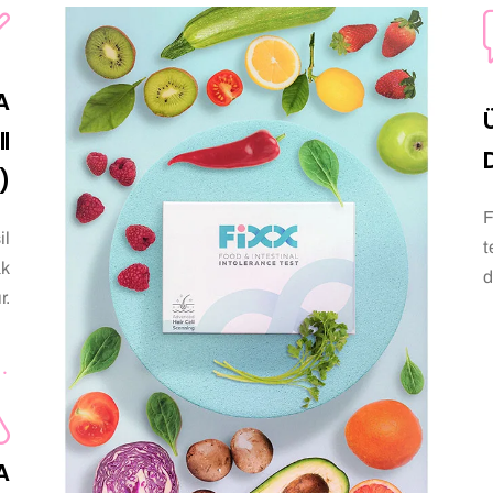
A
l
)
F
il
t
ak
d
r.
A