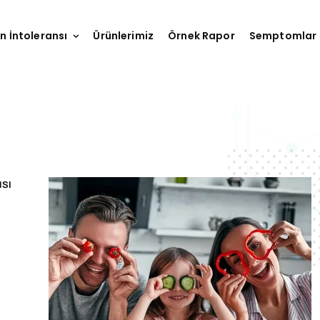
n İntoleransı
Ürünlerimiz
Örnek Rapor
Semptomlar
NSI