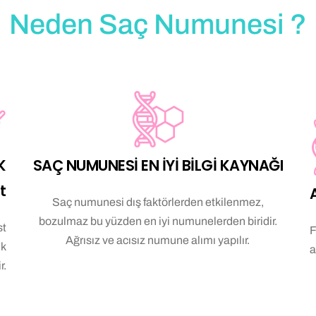
Neden Saç Numunesi ?
K
SAÇ NUMUNESİ EN İYİ BİLGİ KAYNAĞI
t
Saç numunesi dış faktörlerden etkilenmez,
bozulmaz bu yüzden en iyi numunelerden biridir.
st
F
Ağrısız ve acısız numune alımı yapılır.
ek
a
r
.